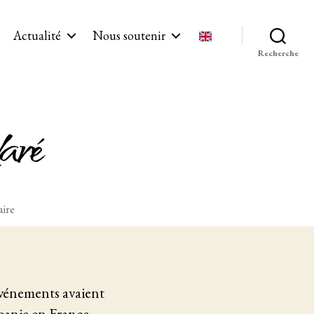
Actualité
Nous soutenir
Recherche
aré
sur
ire
Hommages
à
Ismaïl
Kadaré
événements avaient
lbanie en France,