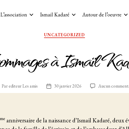
L’association
Ismail Kadaré
Autour de l’oeuvre
Catégories
UNCATEGORIZED
mmages à Ismaïl Kad
Par
editeur Les amis
30 janvier 2026
Aucun commenta
uteur
Date
e
de
article
l’article
ème
anniversaire de la naissance d’Ismail Kadaré, deux 
sence de la famille de l’écrivain et de l’ambassadeur d’A