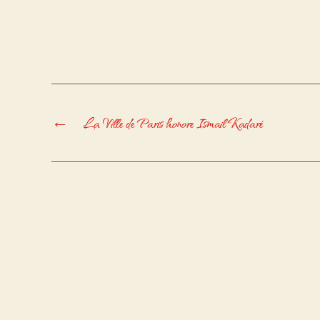
←
La Ville de Paris honore Ismail Kadaré