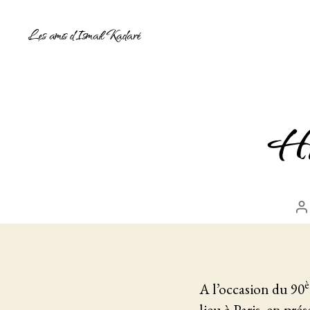
Les amis d'Ismail Kadaré
Ho
A
d
l’
A l’occasion du 90
lieu à Paris, en pré