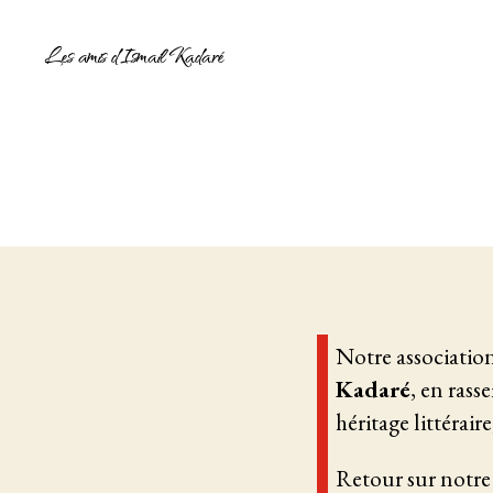
Les amis d'Ismail Kadaré
Notre association
Kadaré
, en rass
héritage littérair
Retour sur notre