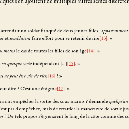
iques s’en ajoutent de multiples autres semés discrèt
 attendait un soldat flanqué de deux jeunes filles,
apparemment
se et
semblaient
faire effort pour se retenir de rire
[13]
. »
ou moins
le cas de toutes les filles de son âge
[14]
. »
e
en quelque sorte
indépendant […]
[15]
. »
on
ne peut être sûr de rien
[16]
! »
veut dire ? C’est une énigme
[17]
. »
ourront empêcher la sortie des sous-marins ? demande
quelqu’un
’est pas d’empêcher, mais de retarder la manœuvre de sortie ju
oi ?
De tels propos s’égrenaient le long de la côte comme des c