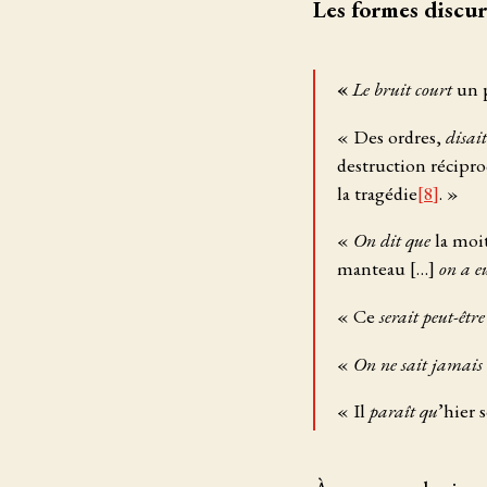
Les formes discur
«
Le bruit court
un 
« Des ordres,
disai
destruction récipro
la tragédie
[8]
. »
«
On dit que
la moit
manteau […]
on a e
« Ce
serait peut-être
«
On ne sait jamais
« Il
paraît qu
’hier 