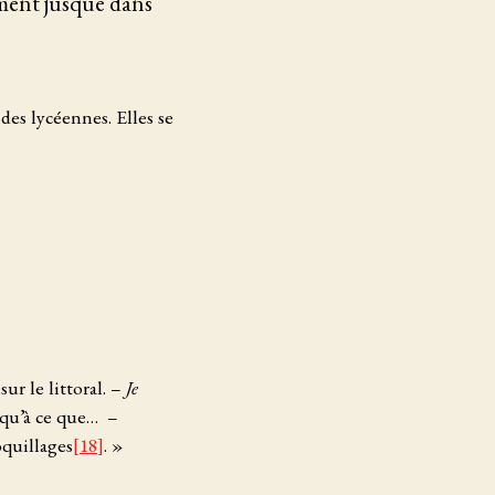
ement jusque dans
des lycéennes. Elles se
sur le littoral. –
Je
squ’à ce que… –
oquillages
[18]
. »