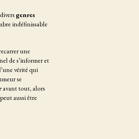
divers
genres
mbre indéfinissable
trecarrer une
nel de s’informer et
d’une vérité qui
rumeur se
r
avant tout, alors
eut aussi être