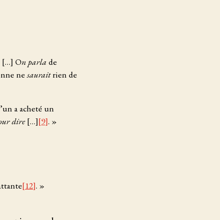
[…] O
n parla
de
onne ne
saurait
rien de
un a acheté un
pour dire
[…]
[9]
. »
attante
[12]
. »