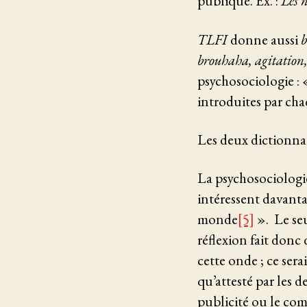
publique. Ex. :
Les 
TLFI
donne aussi
b
brouhaha, agitation
psychosociologie : 
introduites par cha
Les deux dictionnai
La psychosociologie
intéressent davanta
monde
[5]
». Le seu
réflexion fait donc
cette onde ; ce ser
qu’attesté par les 
publicité ou le co