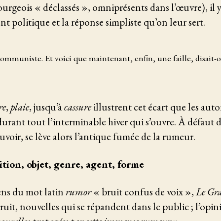
geois « déclassés », omniprésents dans l’œuvre), il y 
t politique et la réponse simpliste qu’on leur sert.
ommuniste. Et voici que maintenant, enfin, une faille, disait-on
re
,
plaie
, jusqu’à
cassure
illustrent cet écart que les aut
durant tout l’interminable hiver qui s’ouvre. À défaut d
ouvoir, se lève alors l’antique fumée de la rumeur.
ition, objet, genre, agent, forme
ens du mot latin
rumor
« bruit confus de voix »,
Le Gr
t, nouvelles qui se répandent dans le public ; l’opini