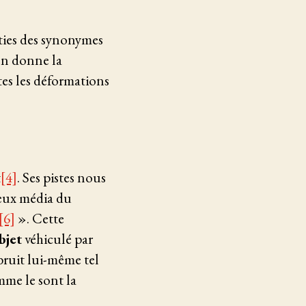
rties des synonymes
’en donne la
tes les déformations
t
[4]
. Ses pistes nous
ieux média du
[6]
». Cette
objet
véhiculé par
bruit lui-même tel
mme le sont la