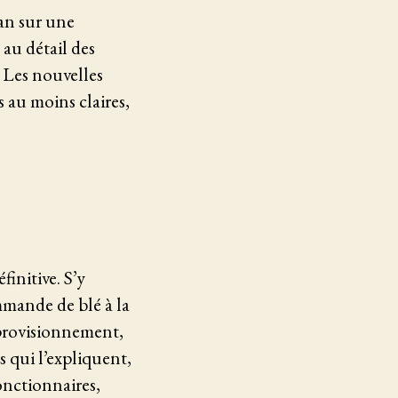
man sur une
au détail des
 Les nouvelles
 au moins claires,
initive. S’y
ommande de blé à la
pprovisionnement,
s qui l’expliquent,
onctionnaires,