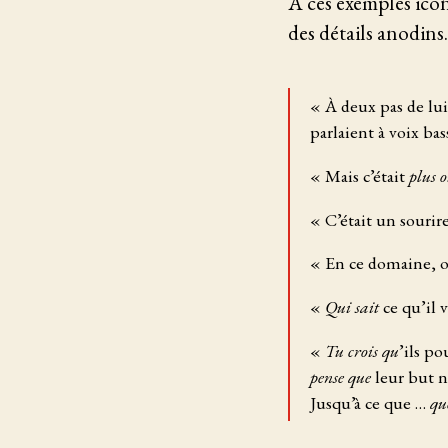
À ces exemples icon
des détails anodins.
« À deux pas de lui
parlaient à voix bas
« Mais c’était
plus 
« C’était un sourir
« En ce domaine, 
«
Qui sait
ce qu’il 
«
Tu crois qu
’ils p
pense que
leur but n
Jusqu’à ce que …
qu