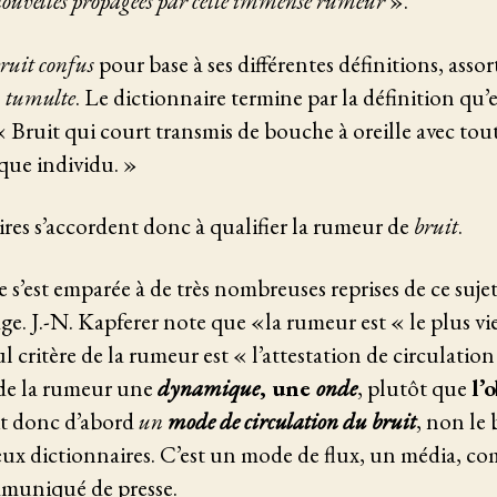
nouvelles propagées par cette immense rumeur
».
ruit confus
pour base à ses différentes définitions, asso
, tumulte
. Le dictionnaire termine par la définition qu
« Bruit qui court transmis de bouche à oreille avec tou
que individu. »
res s’accordent donc à qualifier la rumeur de
bruit
.
 s’est emparée à de très nombreuses reprises de ce suje
ge. J.-N. Kapferer note que «la rumeur est « le plus v
l critère de la rumeur est « l’attestation de circulation
 de la rumeur une
dynamique
, une
onde
, plutôt que
l’
ait donc d’abord
un
mode de circulation du bruit
, non le 
deux dictionnaires. C’est un mode de flux, un média, co
mmuniqué de presse.