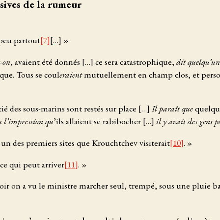
sives de la rumeur
peu partout
[7]
[…] »
t-on
, avaient été donnés […] ce sera catastrophique,
dit quelqu’un
que. Tous se coul
eraient
mutuellement en champ clos, et pers
ié des sous-marins sont restés sur place […]
Il paraît que
quelqu’
u l’impression qu
’ils allaient se rabibocher […]
il y avait des gens 
un des premiers sites que Krouchtchev visiterait
[10]
. »
ce qui peut arriver
[11]
. »
soir on a vu le ministre marcher seul, trempé, sous une pluie b