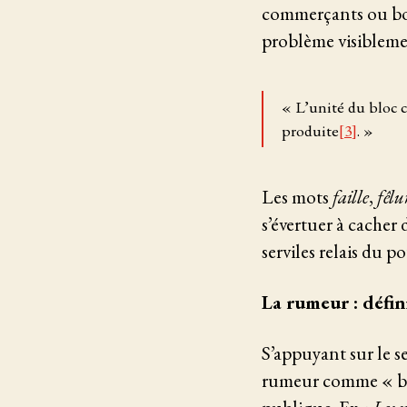
commerçants ou bour
problème visiblemen
« L’unité du bloc c
produite
[3]
. »
Les mots
faille
,
fêlu
s’évertuer à cacher 
serviles relais du p
La rumeur : défin
S’appuyant sur le s
rumeur comme « brui